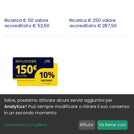
Ricarica € 50 valore
Ricarica € 250 valore
accreditato € 52,50
accreditato € 287,50
Usiamo cookies per fornire una migliore esperienza
Salve, possiamo attivare alcuni servizi aggiuntivi per
utente su questo sito.
Politica sui cookie
Ricarica € 150 valore
Analytics
? Può sempre modificare o ritirare il suo consenso
accreditato € 165,00
in un secondo momento.
Solo essenziali
Accetto
Lasciatemi scegliere
...
Rifiuto
Va bene così